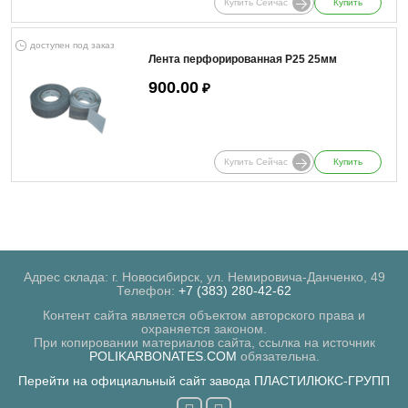
Купить Сейчас
Купить
доступен под заказ
Лента перфорированная Р25 25мм
900.00
₽
Купить Сейчас
Купить
Адрес склада: г. Новосибирск, ул. Немировича-Данченко, 49
Телефон:
+7 (383) 280-42-62
Контент сайта является объектом авторского права и
охраняется законом.
При копировании материалов сайта, ссылка на источник
POLIKARBONATES.COM
обязательна.
Перейти на официальный сайт завода ПЛАСТИЛЮКС-ГРУПП