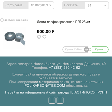
по популярности
Сортировка:
Показать:
24
доступен под заказ
Лента перфорированная Р25 25мм
900.00
₽
Купить Сейчас
Купить
Адрес склада: г. Новосибирск, ул. Немировича-Данченко, 49
Телефон:
+7 (383) 280-42-62
Контент сайта является объектом авторского права и
охраняется законом.
При копировании материалов сайта, ссылка на источник
POLIKARBONATES.COM
обязательна.
Перейти на официальный сайт завода ПЛАСТИЛЮКС-ГРУПП