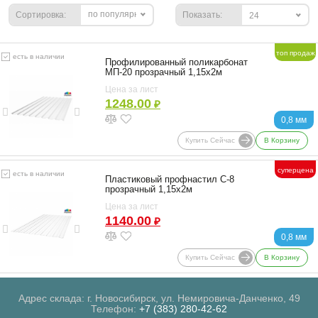
по популярности
Сортировка:
Показать:
24
топ продаж
есть в наличии
Профилированный поликарбонат
МП-20 прозрачный 1,15х2м
Цена за лист
1248.00
₽
0,8 мм
Купить Сейчас
В Корзину
суперцена
есть в наличии
Пластиковый профнастил С-8
прозрачный 1,15х2м
Цена за лист
1140.00
₽
0,8 мм
Купить Сейчас
В Корзину
Адрес склада: г. Новосибирск, ул. Немировича-Данченко, 49
Телефон:
+7 (383) 280-42-62