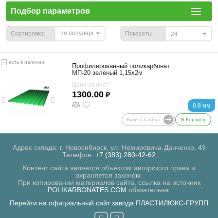
Подбор параметров
по популярности
Сортировка:
Показать:
24
есть в наличии
Профилированный поликарбонат
МП-20 зелёный 1,15х2м
Цена за лист
1300.00
₽
0,8 мм
Купить Сейчас
В Корзину
Адрес склада: г. Новосибирск, ул. Немировича-Данченко, 49
Телефон:
+7 (383) 280-42-62
Контент сайта является объектом авторского права и
охраняется законом.
При копировании материалов сайта, ссылка на источник
POLIKARBONATES.COM
обязательна.
Перейти на официальный сайт завода ПЛАСТИЛЮКС-ГРУПП